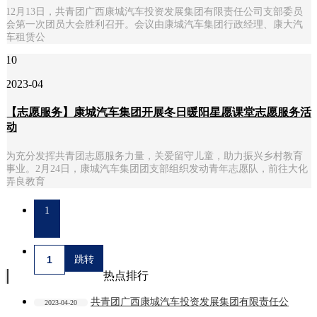
12月13日，共青团广西康城汽车投资发展集团有限责任公司支部委员
会第一次团员大会胜利召开。会议由康城汽车集团行政经理、康大汽
车租赁公
10
2023-04
【志愿服务】康城汽车集团开展冬日暖阳星愿课堂志愿服务活
动
为充分发挥共青团志愿服务力量，关爱留守儿童，助力振兴乡村教育
事业。2月24日，康城汽车集团团支部组织发动青年志愿队，前往大化
弄良教育
1
热点排行
共青团广西康城汽车投资发展集团有限责任公
2023-04-20