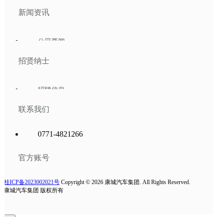
新闻资讯
公司要闻
招标投标
招贤纳士
招聘信息
信息公示
联系我们
0771-4821266
广西南宁市五一路111号
官方账号
桂ICP备2023002021号
Copyright © 2026 康城汽车集团. All Rights Reserved.
康城汽车集团 版权所有